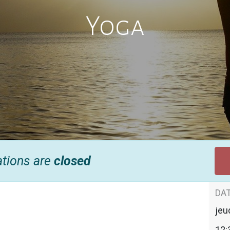
Yoga
ations are
closed
DAT
jeu
12: