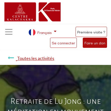
Première visite ?
Français
Se connecter
Faire un don
Toutes les activités
Retraite de Lu Jong : une