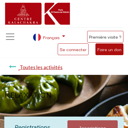
Première visite ?
Français
Se connecter
Faire un don
Toutes les activités
Relaxation
Inscriptions
Registrations