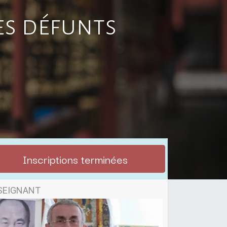
es défunts
Inscriptions terminées
SEIGNANT