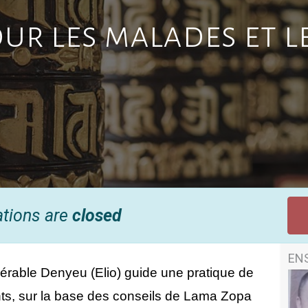
our les malades et l
ations are
closed
EN
érable Denyeu (Elio) guide une pratique de 
nts, sur la base des conseils de Lama Zopa 