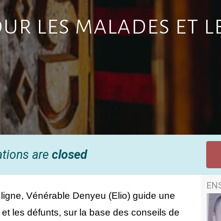
our les malades et l
ations are
closed
EN
igne, Vénérable Denyeu (Elio) guide une 
et les défunts, sur la base des conseils de 