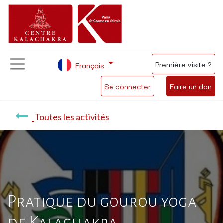
Première visite ?
Français
Se connecter
Faire un don
Toutes les activités
Pratique du gourou yoga
de Kalachakra