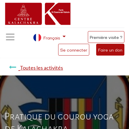
Première visite ?
Français
Se connecter
Faire un don
Toutes les activités
Pratique du gourou yoga
de Kalachakra