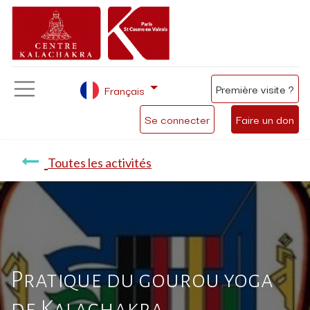
Première visite ?
Français
Se connecter
Faire un don
Toutes les activités
Pratique du gourou yoga
de Kalachakra