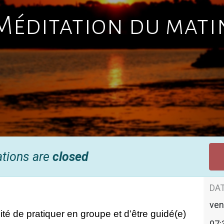
Méditation du mati
ations are
closed
DAT
ven
té de pratiquer en groupe et d’être guidé(e) 
07: