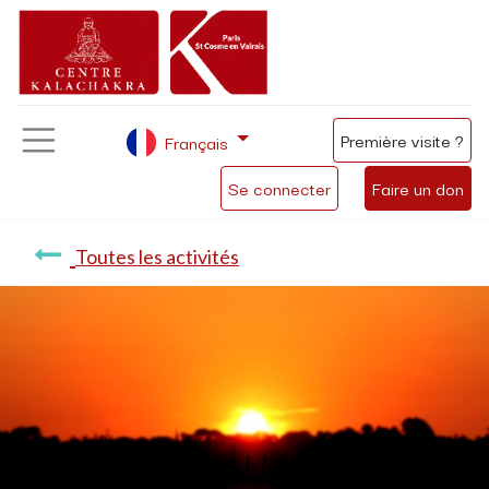
Première visite ?
Français
Se connecter
Faire un don
Toutes les activités
Méditation du matin