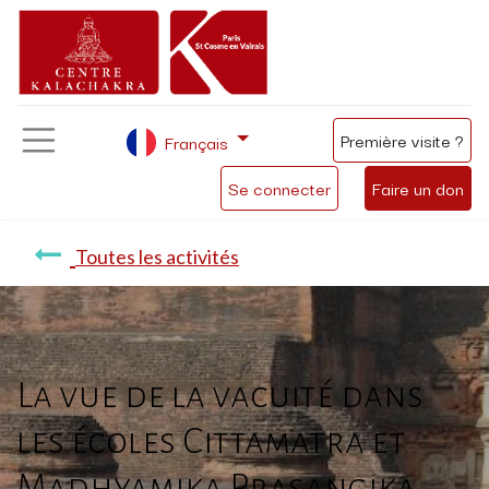
Première visite ?
Français
Se connecter
Faire un don
Toutes les activités
La vue de la vacuité dans
les écoles Cittamatra et
Madhyamika Prasangika