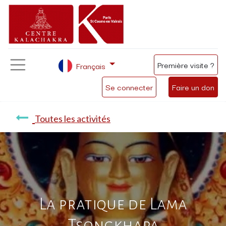
Première visite ?
Français
Se connecter
Faire un don
Toutes les activités
La pratique de Lama
Tsongkhapa