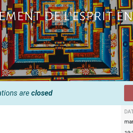
ment de l'esprit en
ations are
closed
DAT
mar
19: