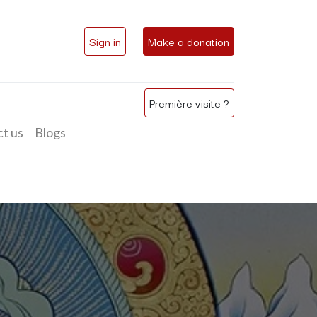
Sign in
Make a donation
Première visite ?
t us
Blogs