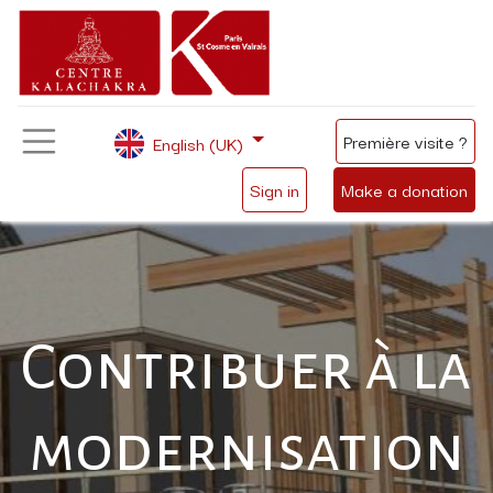
Première visite ?
English (UK)
Sign in
Make a donation
Contribuer à la
modernisation