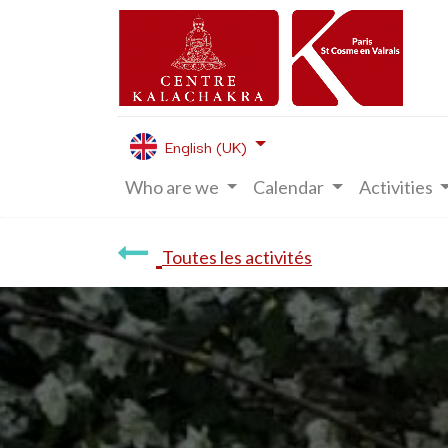
English (UK)
Who are we
Calendar
Activities
Toutes les activités