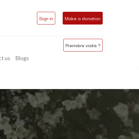
Sign in
Make a donation
Première visite ?
t us
Blogs