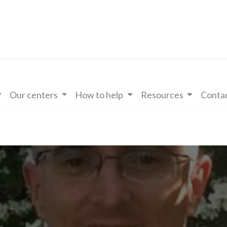
Our centers
How to help
Resources
Contac