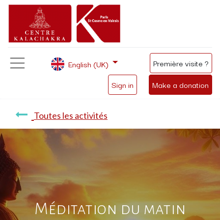
Première visite ?
English (UK)
Sign in
Make a donation
Toutes les activités
Méditation du matin