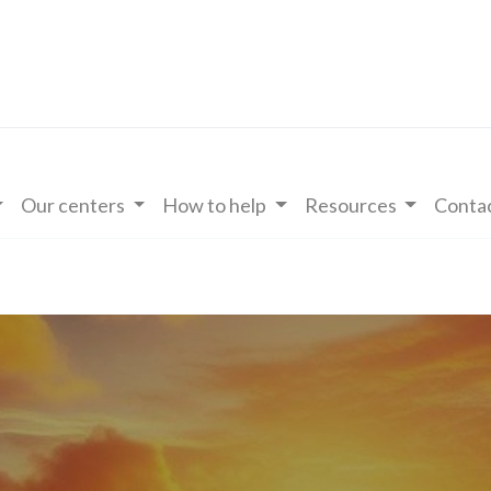
Our centers
How to help
Resources
Contac