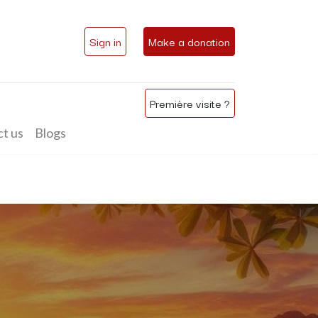
Sign in
Make a donation
Première visite ?
t us
Blogs